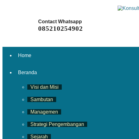
Contact Whatsapp
085210254902
Home
Beranda
Visi dan Misi
Sambutan
Managemen
Strategi Pengembangan
Sejarah