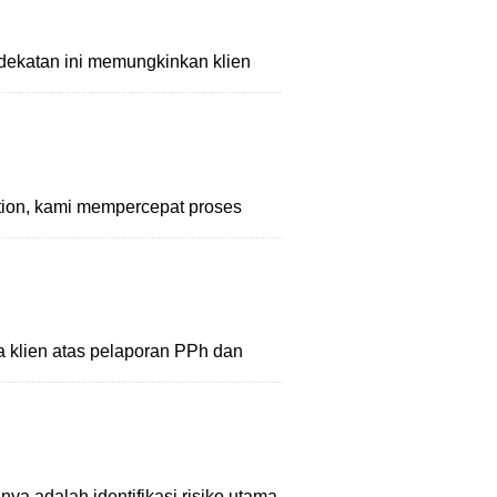
ndekatan ini memungkinkan klien
tion, kami mempercepat proses
a klien atas pelaporan PPh dan
ya adalah identifikasi risiko utama