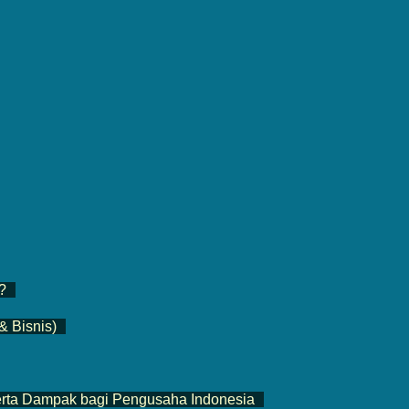
?
& Bisnis)
erta Dampak bagi Pengusaha Indonesia