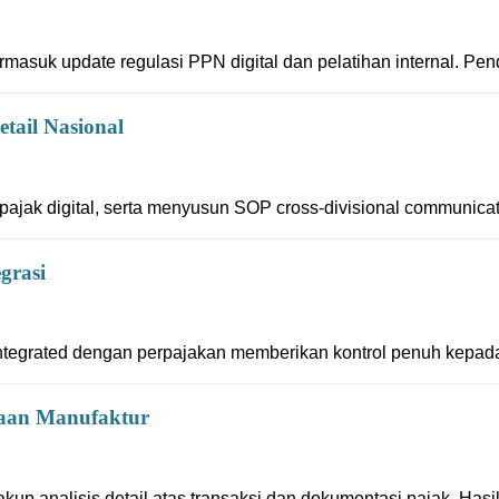
masuk update regulasi PPN digital dan pelatihan internal. Pe
etail Nasional
jak digital, serta menyusun SOP cross-divisional communica
grasi
y integrated dengan perpajakan memberikan kontrol penuh kepad
ahaan Manufaktur
 analisis detail atas transaksi dan dokumentasi pajak. Hasiln