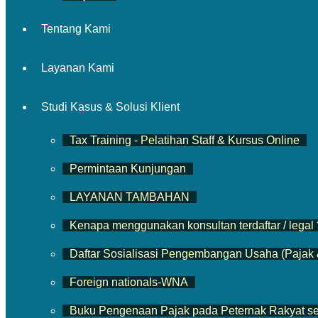
Tentang Kami
Layanan Kami
Studi Kasus & Solusi Klient
Tax Training - Pelatihan Staff & Kursus Online
Permintaan Kunjungan
LAYANAN TAMBAHAN
Kenapa menggunakan konsultan terdaftar / legal 
Daftar Sosialisasi Pengembangan Usaha (Pajak 
Foreign nationals-WNA
Buku Pengenaan Pajak pada Peternak Rakyat s