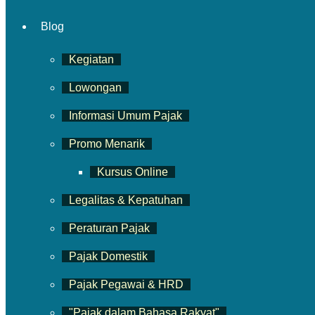
Blog
Kegiatan
Lowongan
Informasi Umum Pajak
Promo Menarik
Kursus Online
Legalitas & Kepatuhan
Peraturan Pajak
Pajak Domestik
Pajak Pegawai & HRD
"Pajak dalam Bahasa Rakyat"