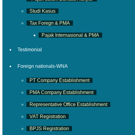
Studi Kasus
Tax Foregn & PMA
Pajak Internasional & PMA
Testimonial
Foreign nationals-WNA
PT Company Establishment
PMA Company Establishment
Representative Office Establishment
VAT Registration
BPJS Registration