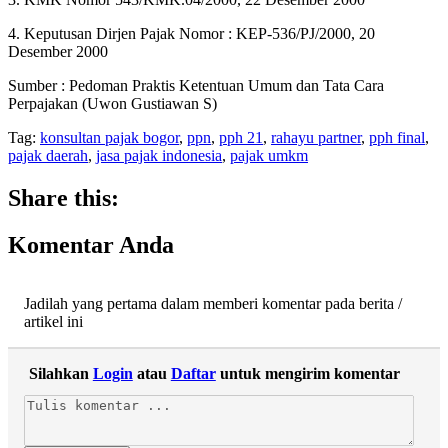
4. Keputusan Dirjen Pajak Nomor : KEP-536/PJ/2000, 20
Desember 2000
Sumber : Pedoman Praktis Ketentuan Umum dan Tata Cara
Perpajakan (Uwon Gustiawan S)
Tag:
konsultan pajak bogor
,
ppn
,
pph 21
,
rahayu partner
,
pph final
,
pajak daerah
,
jasa pajak indonesia
,
pajak umkm
Share this:
Komentar Anda
Jadilah yang pertama dalam memberi komentar pada berita /
artikel ini
Silahkan
Login
atau
Daftar
untuk mengirim komentar