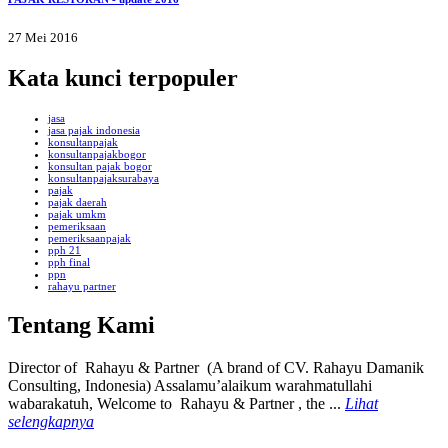
27 Mei 2016
Kata kunci terpopuler
jasa
jasa pajak indonesia
konsultanpajak
konsultanpajakbogor
konsultan pajak bogor
konsultanpajaksurabaya
pajak
pajak daerah
pajak umkm
pemeriksaan
pemeriksaanpajak
pph 21
pph final
ppn
rahayu partner
Tentang Kami
Director of Rahayu & Partner (A brand of CV. Rahayu Damanik
Consulting, Indonesia) Assalamu’alaikum warahmatullahi
wabarakatuh, Welcome to Rahayu & Partner , the ...
Lihat
selengkapnya