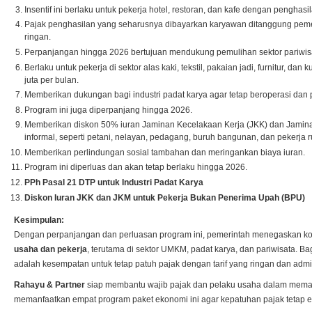
Insentif ini berlaku untuk pekerja hotel, restoran, dan kafe dengan penghasi
Pajak penghasilan yang seharusnya dibayarkan karyawan ditanggung pemer
ringan.
Perpanjangan hingga 2026 bertujuan mendukung pemulihan sektor pariwis
Berlaku untuk pekerja di sektor alas kaki, tekstil, pakaian jadi, furnitur, da
juta per bulan.
Memberikan dukungan bagi industri padat karya agar tetap beroperasi dan 
Program ini juga diperpanjang hingga 2026.
Memberikan diskon 50% iuran Jaminan Kecelakaan Kerja (JKK) dan Jamina
informal, seperti petani, nelayan, pedagang, buruh bangunan, dan pekerja 
Memberikan perlindungan sosial tambahan dan meringankan biaya iuran.
Program ini diperluas dan akan tetap berlaku hingga 2026.
PPh Pasal 21 DTP untuk Industri Padat Karya
Diskon Iuran JKK dan JKM untuk Pekerja Bukan Penerima Upah (BPU)
Kesimpulan:
Dengan perpanjangan dan perluasan program ini, pemerintah menegaskan k
usaha dan pekerja
, terutama di sektor UMKM, padat karya, dan pariwisata. Bag
adalah kesempatan untuk tetap patuh pajak dengan tarif yang ringan dan admi
Rahayu & Partner
siap membantu wajib pajak dan pelaku usaha dalam mema
memanfaatkan empat program paket ekonomi ini agar kepatuhan pajak tetap e