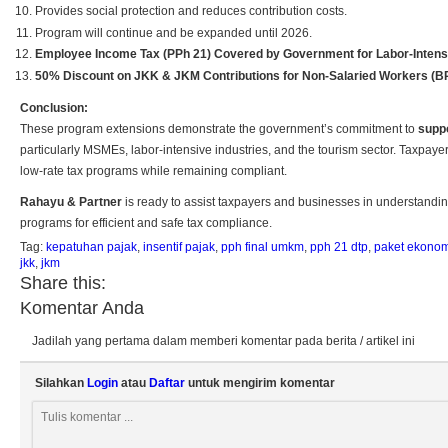
Provides social protection and reduces contribution costs.
Program will continue and be expanded until 2026.
Employee Income Tax (PPh 21) Covered by Government for Labor-Intensi
50% Discount on JKK & JKM Contributions for Non-Salaried Workers (B
Conclusion:
These program extensions demonstrate the government’s commitment to
supp
particularly MSMEs, labor-intensive industries, and the tourism sector. Taxpaye
low-rate tax programs while remaining compliant.
Rahayu & Partner
is ready to assist taxpayers and businesses in understandi
programs for efficient and safe tax compliance.
Tag:
kepatuhan pajak
,
insentif pajak
,
pph final umkm
,
pph 21 dtp
,
paket ekonom
jkk
,
jkm
Share this:
Komentar Anda
Jadilah yang pertama dalam memberi komentar pada berita / artikel ini
Silahkan
Login
atau
Daftar
untuk mengirim komentar