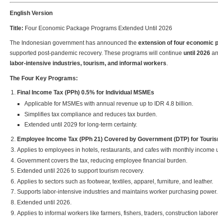
English Version
Title:
Four Economic Package Programs Extended Until 2026
The Indonesian government has announced the
extension of four economic
supported post-pandemic recovery. These programs will continue
until 2026
an
labor-intensive industries, tourism, and informal workers
.
The Four Key Programs:
Final Income Tax (PPh) 0.5% for Individual MSMEs
Applicable for MSMEs with annual revenue up to IDR 4.8 billion.
Simplifies tax compliance and reduces tax burden.
Extended until 2029 for long-term certainty.
Employee Income Tax (PPh 21) Covered by Government (DTP) for Touri
Applies to employees in hotels, restaurants, and cafes with monthly income u
Government covers the tax, reducing employee financial burden.
Extended until 2026 to support tourism recovery.
Applies to sectors such as footwear, textiles, apparel, furniture, and leather.
Supports labor-intensive industries and maintains worker purchasing power.
Extended until 2026.
Applies to informal workers like farmers, fishers, traders, construction labor