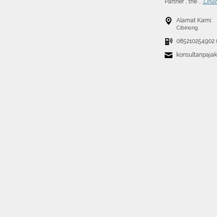
Partner , the ...
Liha
Alamat Kami:
Cibinong
085210254902 (
konsultanpaja