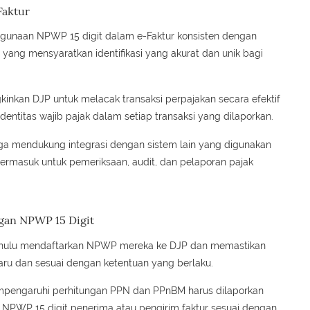
Faktur
ggunaan NPWP 15 digit dalam e-Faktur konsisten dengan
, yang mensyaratkan identifikasi yang akurat dan unik bagi
inkan DJP untuk melacak transaksi perpajakan secara efektif
identitas wajib pajak dalam setiap transaksi yang dilaporkan.
ga mendukung integrasi dengan sistem lain yang digunakan
ermasuk untuk pemeriksaan, audit, dan pelaporan pajak
gan NPWP 15 Digit
 dahulu mendaftarkan NPWP mereka ke DJP dan memastikan
ru dan sesuai dengan ketentuan yang berlaku.
empengaruhi perhitungan PPN dan PPnBM harus dilaporkan
PWP 15 digit penerima atau pengirim faktur sesuai dengan