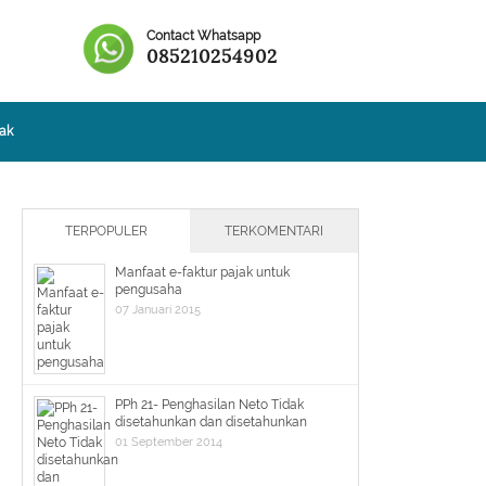
Contact Whatsapp
085210254902
ak
TERPOPULER
TERKOMENTARI
Manfaat e-faktur pajak untuk
pengusaha
07 Januari 2015
PPh 21- Penghasilan Neto Tidak
disetahunkan dan disetahunkan
01 September 2014