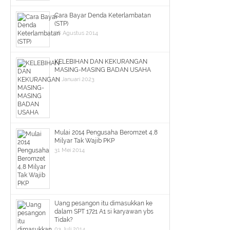
Cara Bayar Denda Keterlambatan
(STP)
28 Agustus 2014
KELEBIHAN DAN KEKURANGAN
MASING-MASING BADAN USAHA
21 Januari 2023
Mulai 2014 Pengusaha Beromzet 4,8
Milyar Tak Wajib PKP
31 Mei 2014
Uang pesangon itu dimasukkan ke
dalam SPT 1721 A1 si karyawan ybs
Tidak?
03 Juli 2014