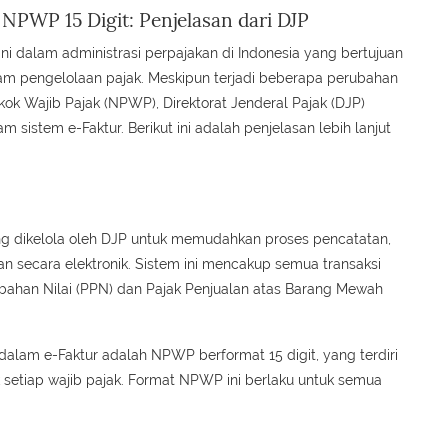
PWP 15 Digit: Penjelasan dari DJP
ini dalam administrasi perpajakan di Indonesia yang bertujuan
lam pengelolaan pajak. Meskipun terjadi beberapa perubahan
k Wajib Pajak (NPWP), Direktorat Jenderal Pajak (DJP)
stem e-Faktur. Berikut ini adalah penjelasan lebih lanjut
ang dikelola oleh DJP untuk memudahkan proses pencatatan,
n secara elektronik. Sistem ini mencakup semua transaksi
ahan Nilai (PPN) dan Pajak Penjualan atas Barang Mewah
alam e-Faktur adalah NPWP berformat 15 digit, yang terdiri
k setiap wajib pajak. Format NPWP ini berlaku untuk semua