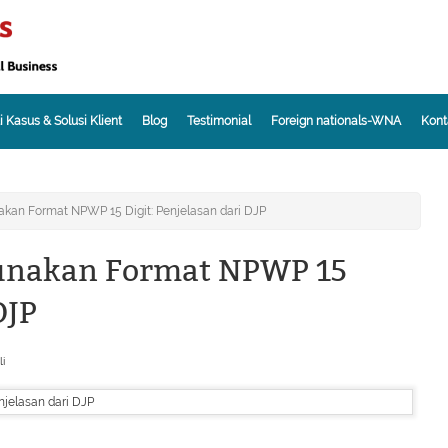
i Kasus & Solusi Klient
Blog
Testimonial
Foreign nationals-WNA
Kont
kan Format NPWP 15 Digit: Penjelasan dari DJP
unakan Format NPWP 15
DJP
li