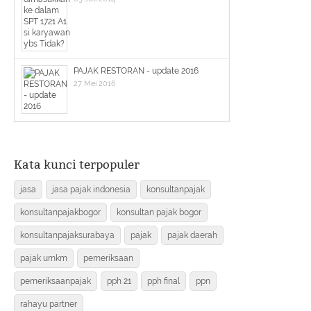
PAJAK RESTORAN - update 2016
27 Mei 2016
Kata kunci terpopuler
jasa
jasa pajak indonesia
konsultanpajak
konsultanpajakbogor
konsultan pajak bogor
konsultanpajaksurabaya
pajak
pajak daerah
pajak umkm
pemeriksaan
pemeriksaanpajak
pph 21
pph final
ppn
rahayu partner