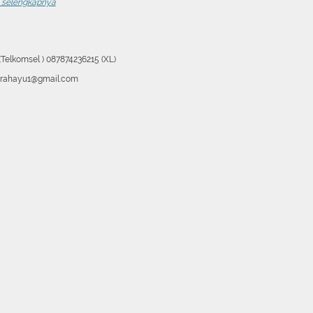
t selengkapnya
Telkomsel ) 087874236215 (XL)
krahayu1@gmail.com