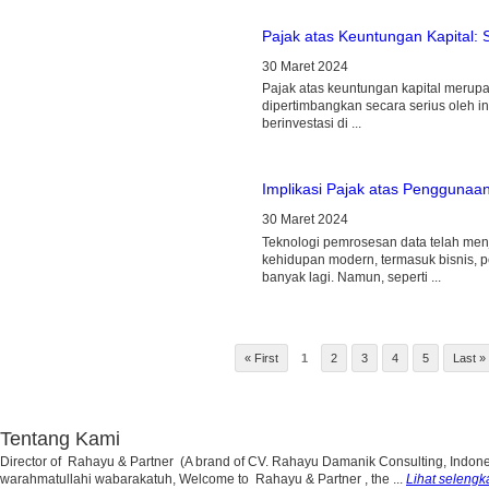
Pajak atas Keuntungan Kapital: 
30 Maret 2024
Pajak atas keuntungan kapital merupa
dipertimbangkan secara serius oleh in
berinvestasi di ...
Implikasi Pajak atas Penggunaa
30 Maret 2024
Teknologi pemrosesan data telah menj
kehidupan modern, termasuk bisnis, 
banyak lagi. Namun, seperti ...
« First
1
2
3
4
5
Last »
Tentang Kami
Director of Rahayu & Partner (A brand of CV. Rahayu Damanik Consulting, Indon
warahmatullahi wabarakatuh, Welcome to Rahayu & Partner , the ...
Lihat seleng